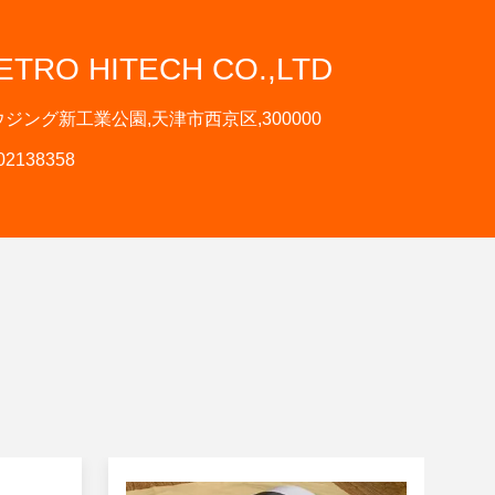
ETRO HITECH CO.,LTD
ジング新工業公園,天津市西京区,300000
602138358