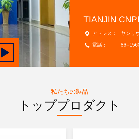
TIANJIN CNP
アドレス：
ヤンリウ
電話：
86--15
私たちの製品
トッププロダクト