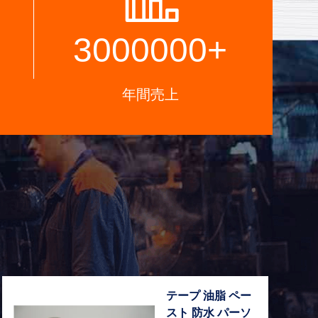
3000000
+
年間売上
ト
テープ 油脂 ペー
スト 防水 パーソ