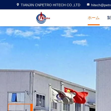
TIANJIN CNPETRO HITECH CO.,LTD
hitech@petr
ホーム
製