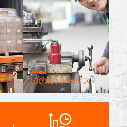
100%のサービス
ロセス
卸売品と小型のパッケージは
て 製造
FOB,CIF,DDU,DDPです 心配事項の
最善の解決策を 見つけられるよう
にしましょう.