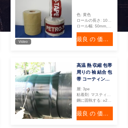
色: 黄色
ロールの長さ: 10メートル
ロール幅: 50mm,100mm,150mm,200mm,300mm
最良 の 価格 を 入手 する
Video
高温 熱 収縮 包帯
周りの 袖 結合 包
帯 コーティング
のための 閉じる
層: 3pe
プラッチ
粘着剤: マスティック・ラスティック・アレッシブ
鋼に固執する: ≥25N/cm
最良 の 価格 を 入手 する