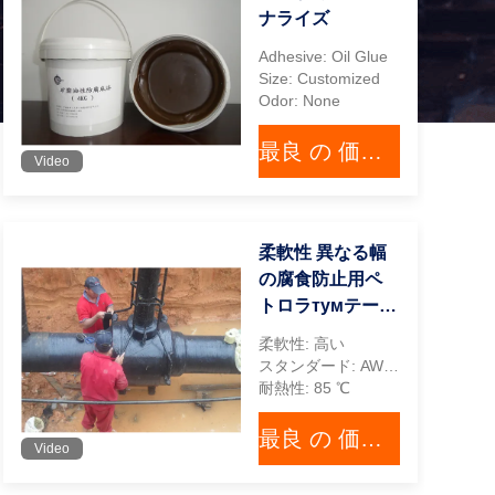
ナライズ
Adhesive: Oil Glue
Size: Customized
Odor: None
最良 の 価格 を 入手 する
Video
柔軟性 異なる幅
の腐食防止用ペ
トロラтумテープ
ISO認定
柔軟性: 高い
スタンダード: AWWA C 217
耐熱性: 85 ℃
最良 の 価格 を 入手 する
Video