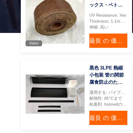
ックス・ペトロ
ラтумテープコー
UV Resistance: Yes
ティング
Thickness: 1.1mm-1.2mm
伸縮: 高い
最良 の 価格 を 入手 する
Video
黒色 3LPE 熱縮
小包装 管の関節
腐食防止のため
の袖の周りに
適用する: パイプライン,接頭,フィッティング
耐熱性: 85°Cまで
粘着剤: hotmeltの接着剤
最良 の 価格 を 入手 する