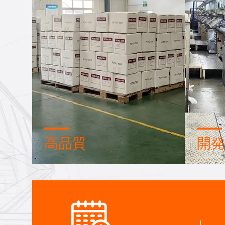
高品質
開発
信頼証券 信用チェック RoSH サプ
専門的
ライヤーの能力評価 企業には厳格
械のワ
な品質管理システムと 専門的なテ
開発す
ストラボがあります
ます.