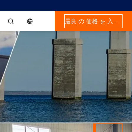
最良 の 価格 を 入手 する