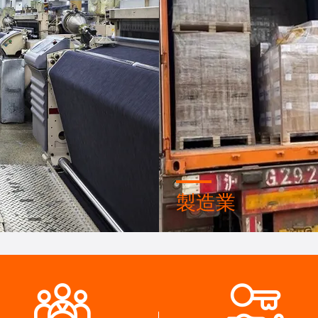
製造業
な設計チームと 先進的な機
先進的な自動機械 厳格なプ
ークショップ 必要な製品を
制御システム 電気端末を全
るために協力することができ
できます