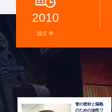
2010
設立 年
管の密封と隔熱
のための油性ワ