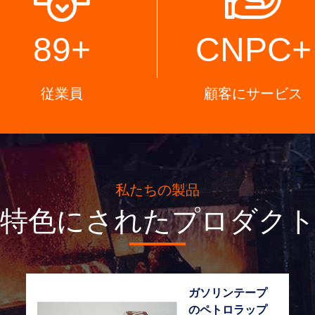
89
+
CNPC
+
従業員
顧客にサービス
私たちの製品
特色にされたプロダク
ガソリンテープ
のペトロラップ