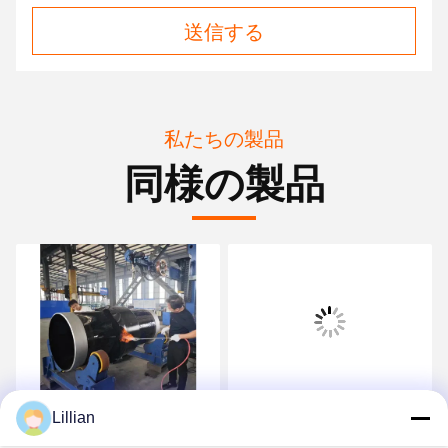
送信する
私たちの製品
同様の製品
Lillian
パイプライン 熱収縮 ロー
2PE 熱縮縮袖 結合包装の
プ 周りの袖 閉じるパッチ
コーティングのための閉