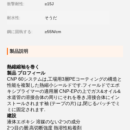
衝撃耐性:
≥15J
耐水性:
そうだ
鋼に固執する:
≥55N/cm
製品説明
熱縮縮袖を巻く
製品
プロフィール
CNP 60システムは,工場用3層PEコーティングの構造と
性能を複製した熱縮小シールドです.フィールドでエポ
キシプライマーの適用層 CNP-EPの上でガス&オイル&
水道管の溶接合体の周りにそれを巻き,溶接合体にイン
ストールされます袖 (テープの片) は,閉じるパッチでミ
ミに固定されます.
建設
液体エポキシ 溶媒のない2つの成分
2つ目の層:高切断強度 熱溶性粘着剤