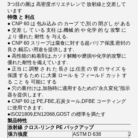
3つ目の層は 高密度ポリエチレンで 放射線と交差して
います
特徴 と 利点
● CNP 60 は 包み込み の カーブ で,別 の 閉ざし が ある
● 交差 し て いる 支柱 は,機械 的 や 化学 的 な 攻撃 に
より 優れた 耐性 を 与える.
● CNP 60 スリーブは腐食に対する超バリア保護,密封の
良さ,幅広い用途を提供します.
● 高性能の粘着剤は,カソド解離や磨損や化学的攻撃に
優れた耐性を備えています.
● 正当 に 調整 さ れ た 長さ は,任意 の 管 の サイズ を
保護 する ため に,大量 ロール を フィールド カット す
る こと を 可能に する
● 穴の裏付けは,加熱時に適用するための"永久変化"指示
器を提供します.
● CNP 60 は PE,FBE,石炭タール,DFBE コーティング
に使用できます.
●ISO21809,EN12068,GOST の標準を満たす
製品特性
放射線
クロス
-
リンク
PE
バックアップ
張力強度
ASTM D 638
22M