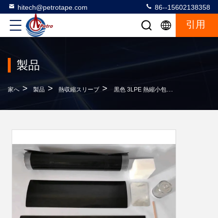
hitech@petrotape.com
86--15602138358
引用
製品
>
>
>
家へ
製品
熱収縮スリーブ
黒色 3LPE 熱縮小包装 管の関節腐食防止のための袖の周りに