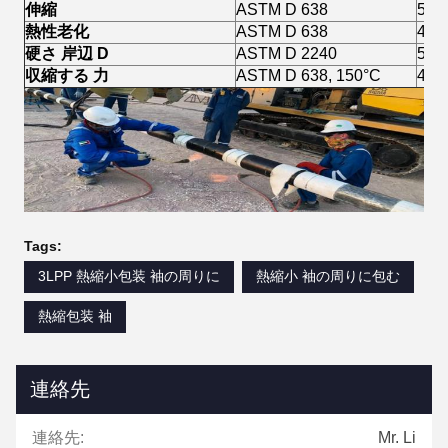
伸縮
ASTM D 638
550
熱性老化
ASTM D 638
420
硬さ
岸辺
D
ASTM D 2240
55
収縮する
力
ASTM D 638, 150°C
43p
Tags:
3LPP 熱縮小包装 袖の周りに
熱縮小 袖の周りに包む
熱縮包装 袖
連絡先
連絡先:
Mr. Li