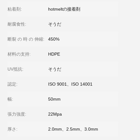
粘着剤:
hotmeltの接着剤
耐腐食性:
そうだ
断裂 の 時 の 伸縮:
450%
材料の支持:
HDPE
UV抵抗:
そうだ
認定:
ISO 9001、ISO 14001
幅:
50mm
張力強度:
22Mpa
厚さ:
2.0mm、2.5mm、3.0mm