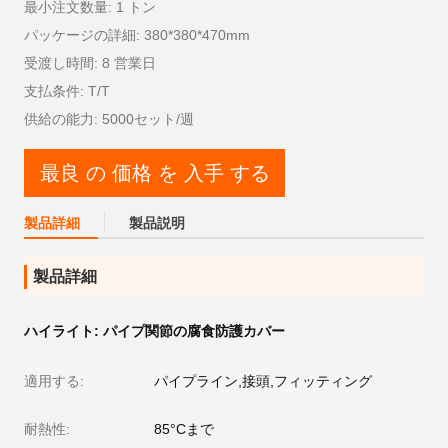
最小注文数量: 1 トン
パッケージの詳細: 380*380*470mm
受渡し時間: 8 営業日
支払条件: T/T
供給の能力: 5000セット/週
最良 の 価格 を 入手 する
製品詳細
製品説明
製品詳細
ハイライト:
パイプ関節の腐食防護カバー
適用する:
パイプライン,接頭,フィッティング
耐熱性:
85°Cまで