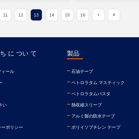
11
12
13
14
15
16
ち に つい て
製品
フィール
石油テープ
ー
ペトロラタム マスティック
ペトロラタムパスタ
さい
熱収縮スリーブ
アルミ製の防水テープ
シーポリシー
ポリイソブチレン テープ