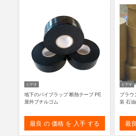
ビデオ
ビデオ
地下のパイプラップ 断熱テープ PE
ブラウ
屋外ブチルゴム
装 石
最良 の 価格 を 入手 する
最良