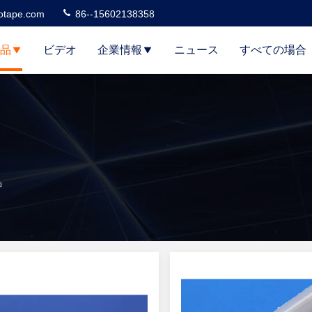
otape.com
86--15602138358
品
ビデオ
企業情報
ニュース
すべての場合
品