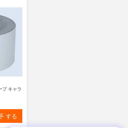
ープ キャラ
手 する