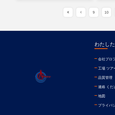
9
10
わたした
会社プロ
工場 ツア
品質管理
連絡 くだ
地図
プライバ