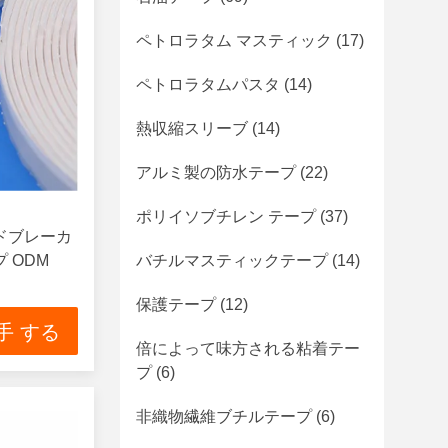
ペトロラタム マスティック
(17)
ペトロラタムパスタ
(14)
熱収縮スリーブ
(14)
アルミ製の防水テープ
(22)
ポリイソブチレン テープ
(37)
ンドブレーカ
 ODM
バチルマスティックテープ
(14)
保護テープ
(12)
手 する
倍によって味方される粘着テー
プ
(6)
非織物繊維ブチルテープ
(6)