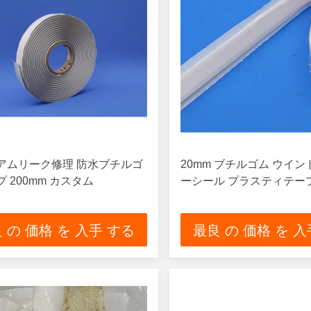
アムリーク修理 防水ブチルゴ
20mm ブチルゴム ウイ
 200mm カスタム
ーシール プラスティテープ
 の 価格 を 入手 する
最良 の 価格 を 入