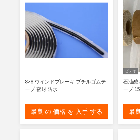
ビデオ
8×8 ウインドブレーキ ブチルゴムテ
石油酸塩
ープ 密封 防水
ープ 15
最良 の 価格 を 入手 する
最良