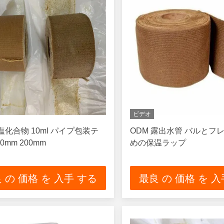
ビデオ
化合物 10ml パイプ包装テ
ODM 露出水管 バルとフ
0mm 200mm
めの保温ラップ
 の 価格 を 入手 する
最良 の 価格 を 入