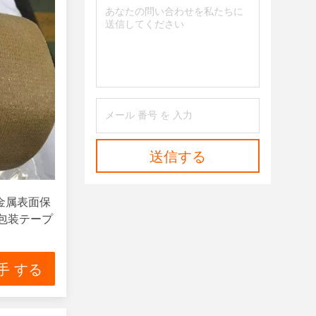
送信する
 金属表面保
包装テープ
手 する