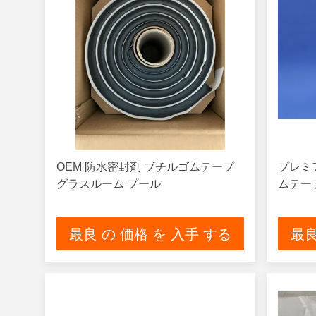
OEM 防水密封剤 ブチルゴムテープ
プレミ
グラスルーム プール
ムテープ
最良 の 価格 を 入手 する
最良