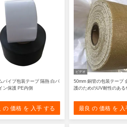
ビデオ
ムパイプ包装テープ 隔熱 白パ
50mm 銅管の包装テープ
イン保護 PE内側
護のためのUV耐性のある
 の 価格 を 入手 する
最良 の 価格 を 入