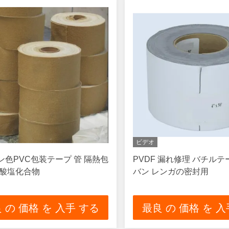
ビデオ
ン色PVC包装テープ 管 隔熱包
PVDF 漏れ修理 バチルテ
油酸塩化合物
バン レンガの密封用
 の 価格 を 入手 する
最良 の 価格 を 入