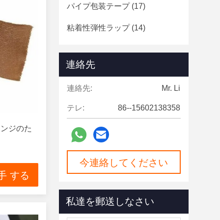
パイプ包装テープ
(17)
粘着性弾性ラップ
(14)
連絡先
連絡先:
Mr. Li
テレ:
86--15602138358
レンジのた
今連絡してください
手 する
私達を郵送しなさい