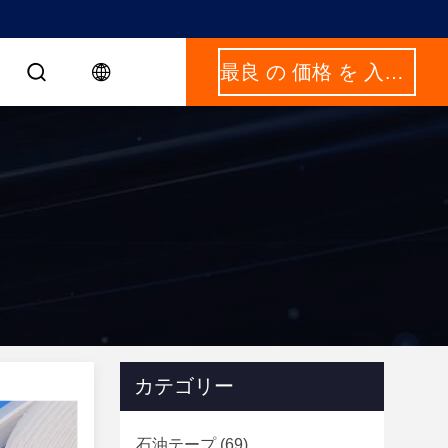
最良 の 価格 を 入手 する
カテゴリー
石油テープ
(69)