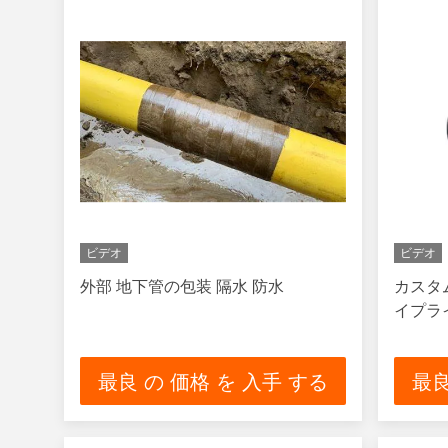
ビデオ
ビデオ
外部 地下管の包装 隔水 防水
カスタ
イプラ
最良 の 価格 を 入手 する
最良