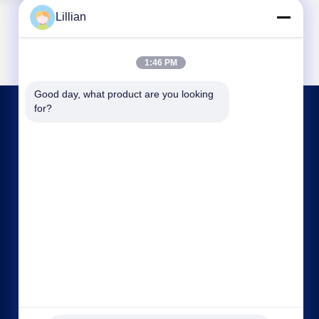
Lillian
1:46 PM
Good day, what product are you looking 
for?
連絡 ください
hitech@petrotape.com
86--15602138358
ヤンリウジング新工業公園,天津市西京区,300000