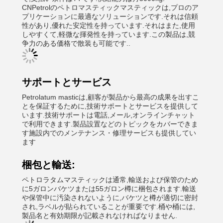
CNPetrolのペトロマスティックマスティックは,プロのア
プリケーションに最適なソリューションです.それは信頼
性があり,優れた安定性を持っています.それはまた,使用
しやすくて,軽微な揮発性を持っています.この製品は,競
争力のある価格で散装も可能です..
サポートとサービス
Petrolatum masticは,顧客が製品から最高の成果を出すこ
とを保証するために,技術サポートとサービスを提供して
います.技術サポートは電話,メール,オンラインチャット
で利用できます.製品設置などのトピックをカバーできま
す施設内でのメンテナンス・修理サービスも提供してい
ます
梱包と輸送:
ペトロラタムマスティックは通常,輸送および保管のため
に5ガロンバケツまたは55ガロン樽に梱包されます.輸送
や保管中に汚染されないように,バケツと樽が適切に密封
され,ラベルが貼られていることが重要です.桶や桶には,
製品名と有効期限が記載されなければなりません.