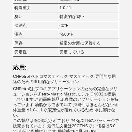
特殊重力
1.0-11
臭い
特徴的な匂い
凍結点
<0°F
沸点
>500°F
保存
通常の倉庫に保管する
安定性
安定している
応用:
CNPetrol ペトロマスティック マスティック 専門的な用
途のための汎用的なソリューション
CNPetrolは,プロのアプリケーションのための完璧なソリ
ューションを,Petro-Mastic Mastic,モデル CN002で提供
しています.この高級製品は,多数のアプリケーションを持
っています.油脂からできていて 揮発性はほとんどない固
体重量は1.0-1.1で,安定性が優れているため,水に溶けな
い.
この製品はISO認定されており,24Kg/CTNのパッケージで
販売されています.最低注文量は20CTNSです.価格は5.0
で,支払い条件はTTです.供給能力は月5000kg.