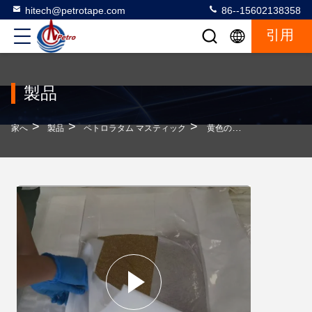
hitech@petrotape.com
86--15602138358
引用
製品
>
>
>
家へ
製品
ペトロラタム マスティック
黄色のプロファイリング 石油塩素 マスティックコーティングパイプライン ISO 認証