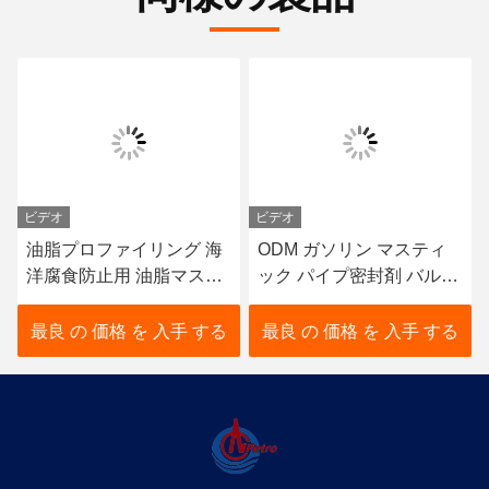
ビデオ
ビデオ
油脂プロファイリング 海
ODM ガソリン マスティ
洋腐食防止用 油脂マステ
ック パイプ密封剤 バルブ
ィックペスト
やフラングスの硬化しな
いパット 黄色
最良 の 価格 を 入手 する
最良 の 価格 を 入手 する