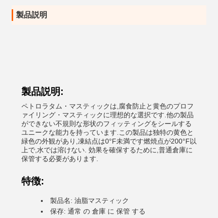
製品説明
製品説明:
ペトロラタム・マスティックは,腐食防止と黄色のプロフ
ァイリング・マスティックに理想的な選択です.他の製品
ができない不規則な形状のフィッティングをシールする
ユニークな能力を持っています.この製品は独特の黄色と
緑色の外観があり,凍結点は0°F未満です燃焼点が200°F以
上で,水では溶けない. 効果を確保するために,普通倉庫に
保管する必要があります.
特徴:
製品名: 油脂マスティック
保存: 通常 の 倉庫 に 保管 する