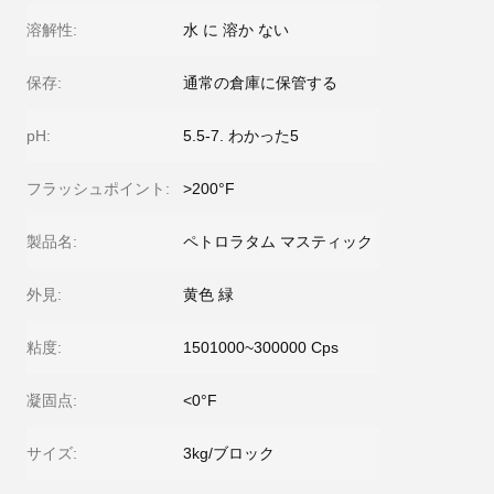
溶解性:
水 に 溶か ない
保存:
通常の倉庫に保管する
pH:
5.5-7. わかった5
フラッシュポイント:
>200°F
製品名:
ペトロラタム マスティック
外見:
黄色 緑
粘度:
1501000~300000 Cps
凝固点:
<0°F
サイズ:
3kg/ブロック