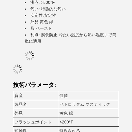
沸点: >500°F
匂い: 特徴的な匂い
安定性:安定性
外見 黄色 緑
形:ペースト
利点: 腐食防止,冷たい温度から熱い温度まで簡
単に適用
技術パラメータ:
資産
価値
製品名
ペトロラタム マスティック
外見
黄色 緑
フラッシュポイント
>200°F
変動性
軽視される