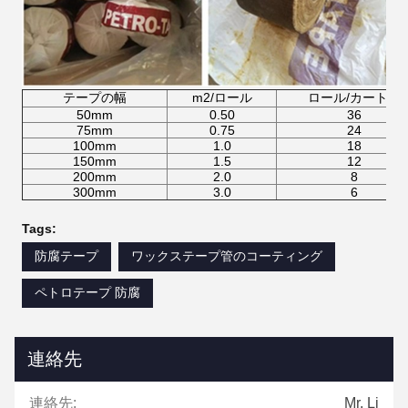
テープの幅
m2/ロール
ロール/カートン
50mm
0.50
36
75mm
0.75
24
100mm
1.0
18
150mm
1.5
12
200mm
2.0
8
300mm
3.0
6
Tags:
防腐テープ
ワックステープ管のコーティング
ペトロテープ 防腐
連絡先
連絡先:
Mr. Li