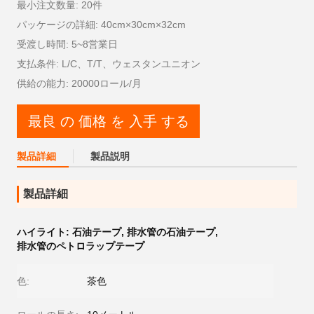
最小注文数量: 20件
パッケージの詳細: 40cm×30cm×32cm
受渡し時間: 5~8営業日
支払条件: L/C、T/T、ウェスタンユニオン
供給の能力: 20000ロール/月
最良 の 価格 を 入手 する
製品詳細
製品説明
製品詳細
ハイライト:
石油テープ
,
排水管の石油テープ
,
排水管のペトロラップテープ
色:
茶色