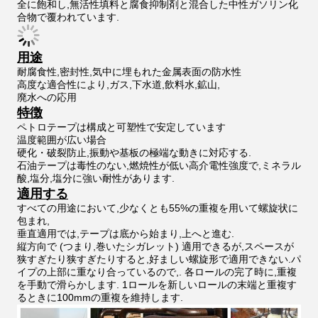
全に飽和し,無活性填料と腐食抑制剤と混合した中性ガソリン化
合物で覆われています.
用途
耐腐食性,密封性,気中に埋もれた金属表面の防水性
高度な適合性により,ガス,下水道,飲料水,鉱山,
廃水への応用
特徴
ペトロテープは構成と可塑性で安定しています
温度範囲が広い場合
硬化・破裂防止,振動や基板の極端な動きに対応する.
石油テープは毒性のない,燃焼性が低い高介電性強度で,ミネラル
酸,塩分,塩分に強い耐性があります.
適用する
すべての用途において,少なくとも55%の重複を用いて螺旋状に
包まれ,
垂直適用では,テープは底から始まり,上へと進む.
縦方向で (つまり,巻いたシガレット) 適用できるが,スペースが
狭すぎたり狭すぎたりすると,好ましい螺旋形で適用できない.パ
イプの上部に重なり合っているので,. 各ロールの完了時に,重複
を手動で滑らかします. 1ロールを新しいロールの末端と重複す
るときに100mmの重複を維持します.