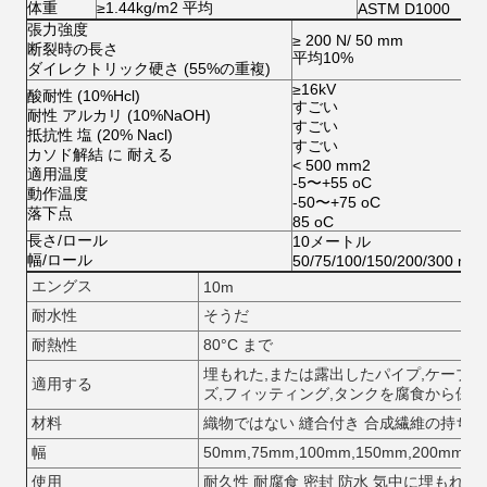
体重
≥1.44kg/m2 平均
ASTM D1000
張力強度
≥ 200 N/ 50 mm
断裂時の長さ
平均10%
ダイレクトリック硬さ (55%の重複)
≥16kV
酸耐性 (10%Hcl)
すごい
耐性 アルカリ (10%NaOH)
すごい
抵抗性 塩 (20% Nacl)
すごい
カソド解結 に 耐える
< 500 mm2
適用温度
-5〜+55 oC
動作温度
-50〜+75 oC
落下点
85 oC
長さ/ロール
10メートル
幅/ロール
50/75/100/150/200/300 mm
エングス
10m
耐水性
そうだ
耐熱性
80°C まで
埋もれた,または露出したパイプ,ケーブル
適用する
ズ,フィッティング,タンクを腐食から保
材料
織物ではない 縫合付き 合成繊維の持ち物
幅
50mm,75mm,100mm,150mm,200mm 
使用
耐久性 耐腐食 密封 防水 気中に埋もれた