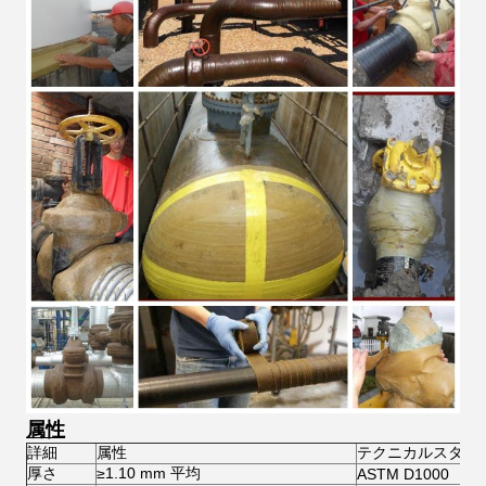
属性
詳細
属性
テクニカルスタン
厚さ
≥1.10 mm 平均
ASTM D1000