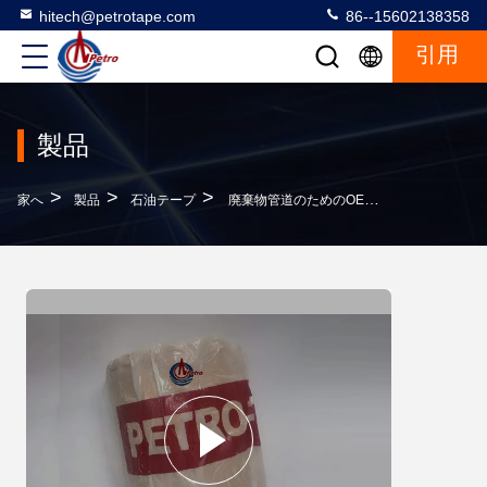
hitech@petrotape.com
86--15602138358
引用
製品
>
>
>
家へ
製品
石油テープ
廃棄物管道のためのOEMペトロウラップペトロラтумテープ