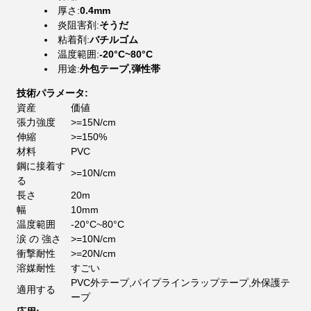
厚さ:
0.4mm
炎阻害剤:
そうだ
粘着剤:
バチルゴム
温度範囲:
-20°C~80°C
用途:
外包テープ,弾性帯
技術パラメータ:
資産
価値
張力強度
>=15N/cm
伸縮
>=150%
材料
PVC
鋼に接着す
>=10N/cm
る
長さ
20m
幅
10mm
温度範囲
-20°C~80°C
涙 の 強さ
>=10N/cm
衝撃耐性
>=20N/cm
溶媒耐性
すごい
PVC外テープ,パイプラインラップテープ,外保護テ
適用する
ープ