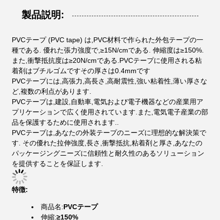
製品説明:
PVCテープ (PVC tape) は,PVC材料で作られた外包テープの一
種である. 優れた張力強度で,≥15N/cmである. 伸縮度は≥150%.
また,衝撃抵抗度は≥20N/cmである.PVCテープに使用される粘
着剤はブチルゴムですその厚さは0.4mmです
PVCテープには,高張力,高長さ,高耐震性,強い粘着性,薄い厚さな
ど,複数の利点があります.
PVCテープは,建設,自動車,電気および電子機器などの産業用ア
プリケーションで広く使用されています.また,電気電子産業の部
品を保護するために使用されます..
PVCテープは,あなたの外装テープのニーズに理想的な解決策で
す. その優れた拉伸強度,長さ,衝撃抵抗,粘着剤と厚さ,あなたの
パッケージングニーズに信頼性と耐久性のあるソリューション
を提供することを保証します.
特徴:
商品名:
PVCテープ
伸縮:
≥150%