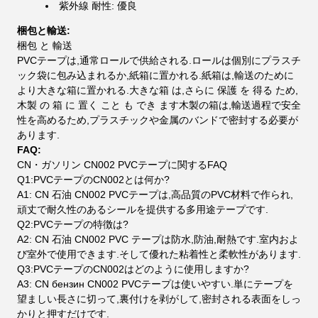
紫外線 耐性: 優良
梱包と輸送:
梱包 と 輸送
PVCテープは,通常ロールで供給される.ロールは個別にプラスチ
ック袋に包み込まれるか,紙箱に置かれる.紙箱は,輸送のために
より大きな箱に置かれる.大きな箱 は,さらに 保護 を 得る ため,
木製 の 箱 に 置く こと も でき ます木製の箱は,輸送過程で安全
性を高めるため,プラスチックや金属のバンドで密封する必要が
あります.
FAQ:
CN・ガソリン CN002 PVCテープに関するFAQ
Q1:PVCテープのCN002とは何か?
A1: CN 石油 CN002 PVCテープは,高品質のPVC材料で作られ,
頑丈で耐久性のあるシールを提供する多用途テープです.
Q2:PVCテープの特徴は?
A2: CN 石油 CN002 PVC テープは防水,防油,耐熱です.室内およ
び室外で使用できます.そして優れた粘着性と柔軟性があります.
Q3:PVCテープのCN002はどのように使用しますか?
A3: CN бензин CN002 PVCテープは使いやすい.単にテープを
望ましい長さに切って,裏付けを剥がして,密封される表面をしっ
かりと押すだけです.