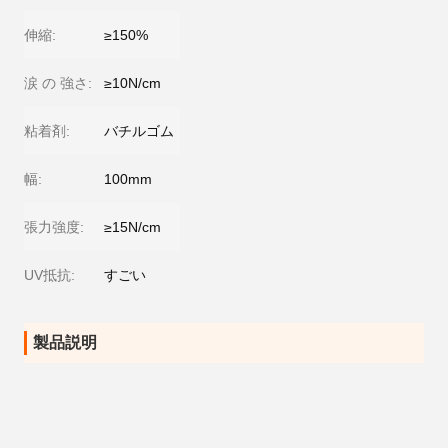
伸縮:
≥150%
涙 の 強さ:
≥10N/cm
粘着剤:
バチルゴム
幅:
100mm
張力強度:
≥15N/cm
UV抵抗:
すごい
製品説明