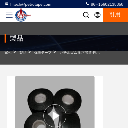
hitech@petrotape.com
86--15602138358
引用
製品
>
>
>
家へ
製品
保護テープ
バチルゴム 地下管道 包装テープ 黒 100mm