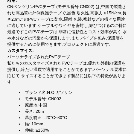
応用:
CNベンツリンPVCテープ (モデル番号:CN002) は,中国で製造さ
れた高品質の外側保護テープで,黒色,耐火性,高張力 ≥15N/cm,長
さ20mこのPVCテープは,防水,隔離,包装,密封などの様々な用途
に適しています.ケーブルやワイヤを密封し,結びつけるのに特に
最適ですこのPVCテープは,非常に信頼性とコスト効率が高く,水
や水分などの汚染から保護します.また,パイプを包み,保護層を
提供するために使用できます.プロジェクトに最適です.
カスタマイズ:
パーソナライズされたPVCテープ
私たちのカスタマイズされたPVCテープは,優れた外側の保護を
提供し,冷たい温度で適用することができます.パーソナル要求に
応じて サイズすることができます製品には以下の特徴がありま
す.
ブランド名:N.O.ガソリン
モデル番号: CN002
原産地:中国
長さ: 20m
温度範囲: -20°C~80°C
幅: 10mm
伸縮: ≥150%