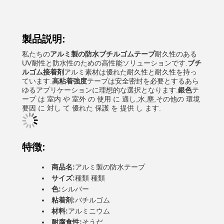
製品説明:
私たちの
アルミ製の防水ブチルゴムテープ
耐久性のある
UV耐性と防水性のための高性能ソリューションです.
ブチ
ルゴム接着剤
アルミ素材は優れた耐久性と耐久性を持っ
ています.
高粘着強度
テープは安全密封を必要とするあら
ゆるアプリケーションに理想的な選択となります.
銀色
テ
ープ は 室内 や 室外 の 使用 に 適し,水,塵,その他の 環境
要因 に 対し て 優れた 保護 を 提供 し ます.
特徴:
商品名:
アルミ製の防水テープ
サイズ:
種類 種類
色:
シルバー
粘着剤:
バチルゴム
材料:
アルミニウム
耐腐食性:
そうだ