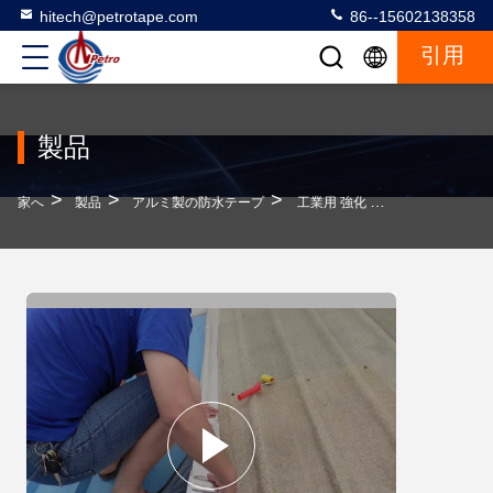
hitech@petrotape.com
86--15602138358
引用
製品
>
>
>
家へ
製品
アルミ製の防水テープ
工業用 強化 アルミニウム フィルム テープ 断熱用