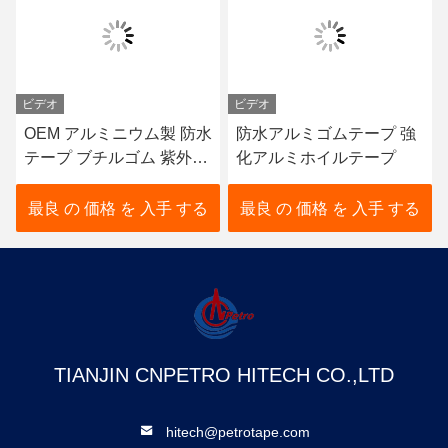
ビデオ
ビデオ
OEM アルミニウム製 防水
防水アルミゴムテープ 強
テープ ブチルゴム 紫外線
化アルミホイルテープ
耐性
最良 の 価格 を 入手 する
最良 の 価格 を 入手 する
TIANJIN CNPETRO HITECH CO.,LTD
hitech@petrotape.com