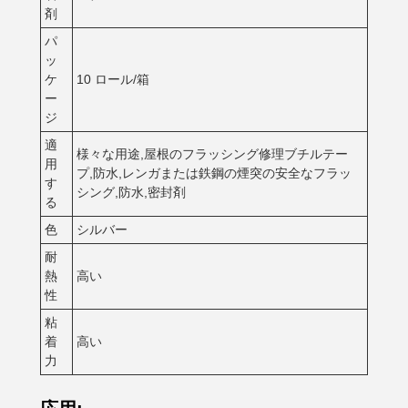
剤
パ
ッ
ケ
10 ロール/箱
ー
ジ
適
様々な用途,屋根のフラッシング修理ブチルテー
用
プ,防水,レンガまたは鉄鋼の煙突の安全なフラッ
す
シング,防水,密封剤
る
色
シルバー
耐
熱
高い
性
粘
着
高い
力