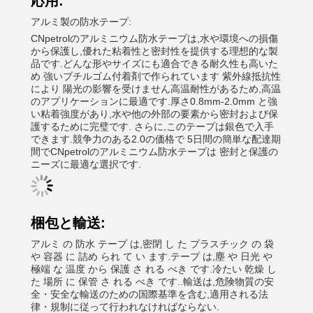
応用:
アルミ製の防水テープ:
CNpetrolのアルミニウム防水テープは,水や環境への損傷
から保護し,優れた粘着性と密封性を提供する理想的な製
品です.どんな形やサイズにも適合できる耐久性も高いた
め 強いブチルゴム付着剤で作られています 紫外線抵抗性
により 陽光の影響を受けません高温耐性があるため,高温
のアプリケーションに最適です.厚さ0.8mm-2.0mm と強
い粘着強度があり,水や他の外部の要素から密封および保
護するために完璧です. さらに,このテープは銀色で入手
できます.競争力のある2.0の価格で 5日間の簡単な配達期
間でCNpetrolのアルミニウム防水テープは 密封と保護の
ニーズに最適な選択です.
梱包と輸送:
アルミ の 防水 テープ は,密閉 し た プラスチック の 袋
や 容器 に 詰め られ て い ます.テープ は,塵 や 日光 や
極端 な 温度 から 保護 さ れる べき です.冷たい 乾燥 し
た 場所 に 保管 さ れる べき です..輸送は,危険物質の安
全・安全な輸送のための国際基準を含む,適用される法
律・規制に従って行われなければならない.