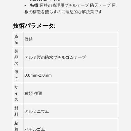
特徴:
屋根の修理用ブチルテープ 防天テープ 屋
根の構造を照らすのに理想的な解決策です
技術パラメータ:
資
価値
産
製
品
アルミ製の防水ブチルゴムテープ
名
厚
0.8mm-2.0mm
さ
サ
イ
種類 種類
ズ
材
アルミニウム
料
粘
着
バチルゴム