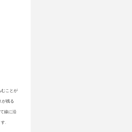
り込むことが
スが残る
でて線に沿
す.