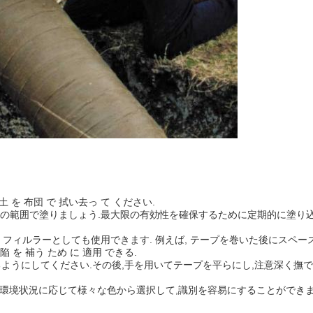
土 を 布団 で 拭い去っ て ください.
00g/m2 の範囲で塗りましょう.最大限の有効性を確保するために定期的に塗
フィルラーとしても使用できます. 例えば, テープを巻いた後にスペー
陥 を 補う ため に 適用 できる.
横たわるようにしてください.その後,手を用いてテープを平らにし,注意深く撫
れます.環境状況に応じて様々な色から選択して,識別を容易にすることができま