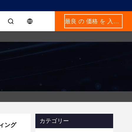
最良 の 価格 を 入手 する
カテゴリー
ティング