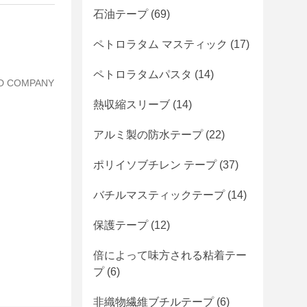
石油テープ
(69)
ペトロラタム マスティック
(17)
ペトロラタムパスタ
(14)
IED COMPANY
熱収縮スリーブ
(14)
アルミ製の防水テープ
(22)
ポリイソブチレン テープ
(37)
バチルマスティックテープ
(14)
保護テープ
(12)
倍によって味方される粘着テー
プ
(6)
非織物繊維ブチルテープ
(6)