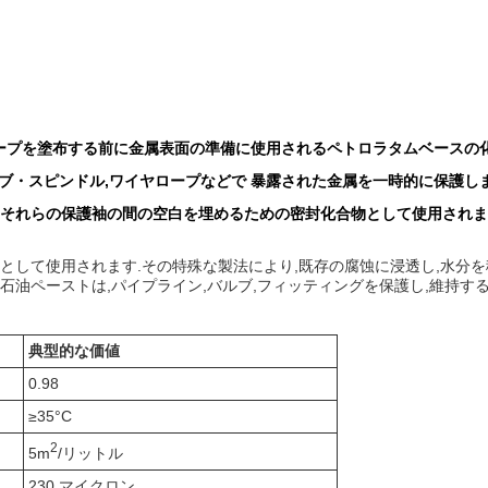
ムテープを塗布する前に金属表面の準備に使用されるペトロラタムベースの
ルブ・スピンドル,ワイヤロープなどで 暴露された金属を一時的に保護し
はそれらの保護袖の間の空白を埋めるための密封化合物として使用されま
として使用されます.その特殊な製法により,既存の腐蚀に浸透し,水分を
石油ペーストは,パイプライン,バルブ,フィッティングを保護し,維持す
典型的な価値
0.98
≥35°C
2
5m
/リットル
230 マイクロン