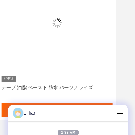
ビデオ
ビデ
テープ 油脂 ペースト 防水 パーソナライズ
外部
OE
最良 の 価格 を 入手 する
Lillian
1:38 AM