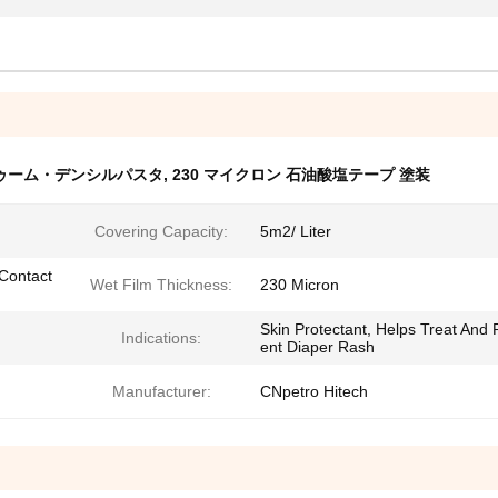
ゥーム・デンシルパスタ
,
230 マイクロン 石油酸塩テープ 塗装
Covering Capacity:
5m2/ Liter
 Contact
Wet Film Thickness:
230 Micron
Skin Protectant, Helps Treat And 
Indications:
ent Diaper Rash
Manufacturer:
CNpetro Hitech