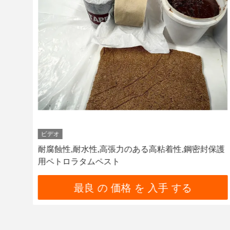
ビデオ
ステ
耐腐蝕性,耐水性,高張力のある高粘着性,鋼密封保護
用ペトロラタムペスト
最良 の 価格 を 入手 する