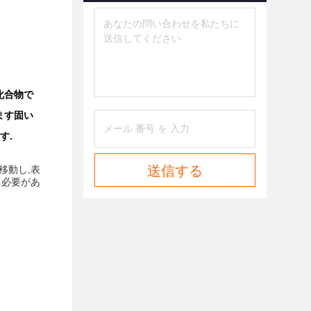
化合物で
ます固い
す.
送信する
移動し,表
る必要があ