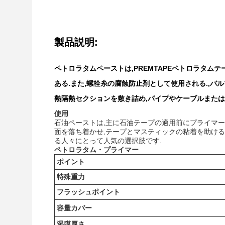
製品説明:
ペトロラタムペーストは,PREMTAPEペトロラタ
ある.また,螺栓糸の腐蝕防止剤として使用される.,バ
熱隔熱セクションを敷き詰め,パイプやケーブルまた
使用
石油ペーストは,主に石油テープの適用前にプライマー
面を落ち着かせ,テープとマスティックの粘着を助ける
る人々にとって人気の選択肢です.
ペトロラタム・プライマー
ポイント
特殊重力
フラッシュポイント
容量カバー
湿膜厚さ