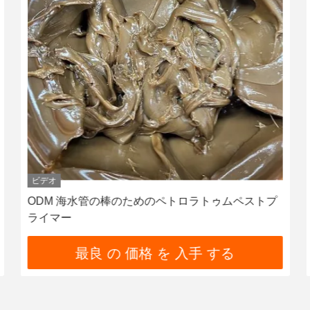
ビデオ
ODM 海水管の棒のためのペトロラトゥムペストプ
ライマー
最良 の 価格 を 入手 する