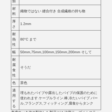
類
材
織物ではない 縫合付き 合成繊維の持ち物
料
厚
1.2mm
さ
耐
熱
80°C まで
性
幅
50mm,75mm,100mm,150mm,200mm そして
耐
腐
そうだ
食
性
色
茶色
適
埋もれたパイプや露出したパイプの保護のために
用
使われます.ケーブルライン.棒,冷たいパイプ.バー
す
ル,フラングス,フィッティング,腐食からタンク
る