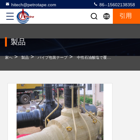
hitech@petrotape.com
86--15602138358
引用
製品
>
>
>
家へ
製品
パイプ包装テープ
中性石油酸塩で覆われたパイプ 断熱テープ 1.2mm OEM