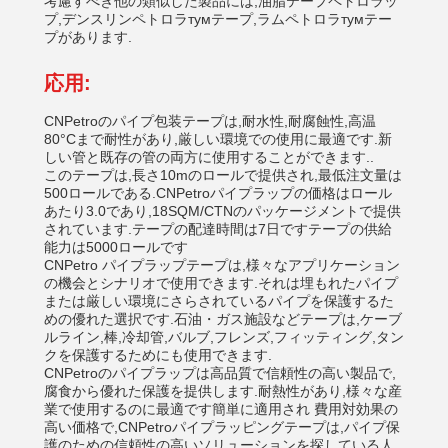
考慮すべき他の類似した製品には,油脂テープペトロラッ
プ,デンスリンペトロラтумテープ,ラムペトロラтумテー
プがあります.
応用:
CNPetroのパイプ包装テープは,耐水性,耐腐蝕性,高温
80°Cまで耐性があり,厳しい環境での使用に最適です.新
しい管と既存の管の両方に使用することができます..
このテープは,長さ10mのロールで提供され,最低注文量は
500ロールである.CNPetroパイプラップの価格はロール
あたり3.0であり,18SQM/CTNのパッケージメントで提供
されています.テープの配達時間は7日ですテープの供給
能力は5000ロールです
CNPetro パイプラップテープは,様々なアプリケーション
の機会とシナリオで使用できます.それは埋もれたパイプ
または厳しい環境にさらされているパイプを保護するた
めの優れた選択です.石油・ガス施設などテープは,ケーブ
ルライン,棒,冷却管,バルブ,フレンズ,フィッティング,タン
クを保護するためにも使用できます.
CNPetroのパイプラップは高品質で信頼性の高い製品で,
腐食から優れた保護を提供します.耐熱性があり,様々な産
業で使用するのに最適です簡単に適用され 費用対効果の
高い価格で,CNPetroパイプラッピングテープは,パイプ保
護のための信頼性の高いソリューションを探している人