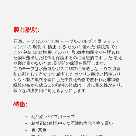
製品説明:
石油テープ は,パイプ,棒,ケーブル,バルブ,金属 フィッテ
ィング の 腐食 を 防止 する ため の 優れた 解決策 です.
この 包装 は 鉱物 酸,アルカリ,塩,微生物腐食から埋もれ
た物や露出した物体を保護するのに理想的です.また,硬化
や裂け目がないため,長期間の保護を保証します.
このテープは水蒸気やガスに非常に浸透しないので,腐食
防止剤として有効です.飽和したガソリン酸塩と惰性シリ
シウム製の填料を基にした中性化合物で覆われた非織物
繊維の布から成るこの独特の組成は,非常に耐久性があり,
様々な環境要因に耐えるようにします.
特徴:
商品名:パイプ用ラップ
粘着剤の種類:中立な石油酸塩化合物で覆い
色: 茶色