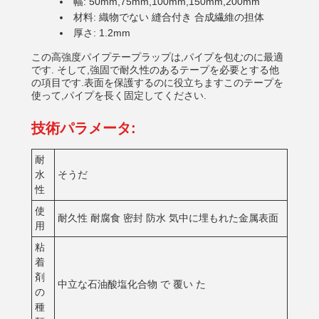
幅: 50mm,75mm,100mm,150mm,200mm
材料: 織物でない 縫合付き 合成繊維の担体
厚さ: 1.2mm
この高強度パイプテープラップは,パイプを包むのに最適
です. そして,強固で耐久性のあるテープを必要とする他
の項目です.表面を保護するのに役立ちますこのテープを
使って,パイプを長く固定してください.
技術パラメータ:
耐
水
そうだ
性
使
耐久性 耐腐食 密封 防水 気中に埋もれた金属表面
用
粘
着
剤
中立な石油酸塩化合物 で 覆い た
の
種