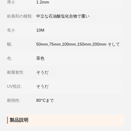
厚さ:
1.2mm
粘着剤の種類:
中立な石油酸塩化合物で覆い
長さ:
10M
幅:
50mm,75mm,100mm,150mm,200mm そして
色:
茶色
耐腐食性:
そうだ
UV抵抗:
そうだ
耐熱性:
80°Cまで
製品説明