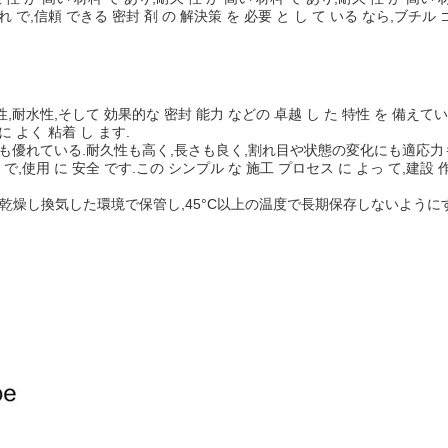
れ で,信頼 できる 密封 剤 の 解決策 を 必要 と し て いる なら,ブチル 
弾性,耐水性,そして 効果的な 密封 能力 などの 卓越 し た 特性 を 備えて
に よく 粘着 し ます.
ども優れている.耐久性も高く,長さも良く,割れ目や状態の変化にも適応力
で,使用 に 安全 です.この シンプル な 施工 プロセス に よっ て,建設 
える乾燥し換気した環境で保管し,45°C以上の温度で長期保存しないように