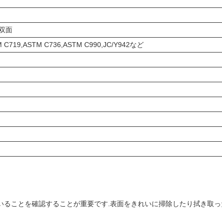
双面
M C719,ASTM C736,ASTM C990,JC/Y942など
ていることを確認することが重要です.表面をきれいに掃除したり拭き取っ