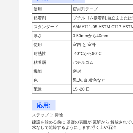
使用
密封剤テープ
粘着剤
ブチルゴム接着剤,自立面または
スタンダード
AAMA711-05,ASTM C717,AST
厚さ
0.50mmから40mm
使用
室内 と 室外
耐熱性
-40°Cから90°C
粘着層
バチルゴム
機能
密封
色
黒,灰,白,黄色など
配達
15~20 日
応用:
ステップ 1: 掃除
建設を始める前に 基礎の表面が 瓦解から 解放され
水なしで乾燥するようにします.浮く土や石油