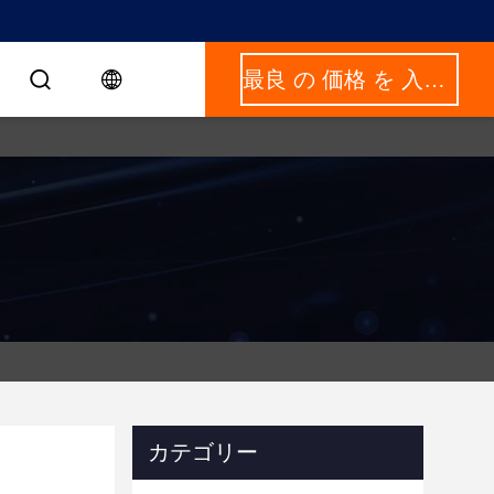
最良 の 価格 を 入手 する
カテゴリー