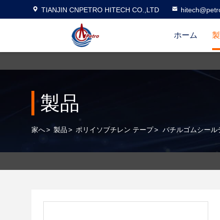
TIANJIN CNPETRO HITECH CO.,LTD
hitech@petr
ホーム
製
製品
家へ
>
製品
>
ポリイソブチレン テープ
>
バチルゴムシール