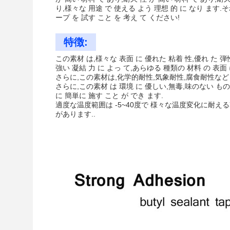
り,様々な 用途 で 使える よう 理想 的 に なり ます.そ
ープ を 試す こと を 考え て ください!
特徴:
この素材 は,様々な 表面 に 優れた 粘着 性,優れ た 
強い 凝結 力 に よっ て,あらゆる 種類の 材料 の 表面 
さらに,この素材は,化学的耐性,気象耐性,腐食耐性な
さらに,この素材 は 環境 に 優しい,無毒,味のない もの 
に 簡単に 施す こと が でき ます.
適度な温度範囲は -5~40度で 様々な温度変化に耐
があります..