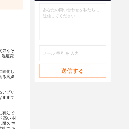
関節やそ
 温度変
送信する
に固化し
ある溶媒
るアプリ
なままで
に有効で
が 高い 材
り,耐久 性
材料 で あ