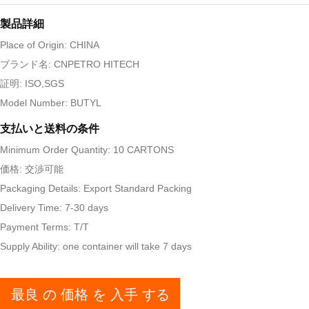
製品詳細
Place of Origin: CHINA
ブランド名: CNPETRO HITECH
証明: ISO,SGS
Model Number: BUTYL
支払いと送料の条件
Minimum Order Quantity: 10 CARTONS
価格: 交渉可能
Packaging Details: Export Standard Packing
Delivery Time: 7-30 days
Payment Terms: T/T
Supply Ability: one container will take 7 days
最良 の 価格 を 入手 する