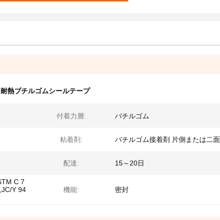
,
耐熱ブチルゴムシールテープ
付着力層:
バチルゴム
粘着剤:
バチルゴム接着剤 片側または二面
配達:
15～20日
STM C 7
,JC/Y 94
機能:
密封