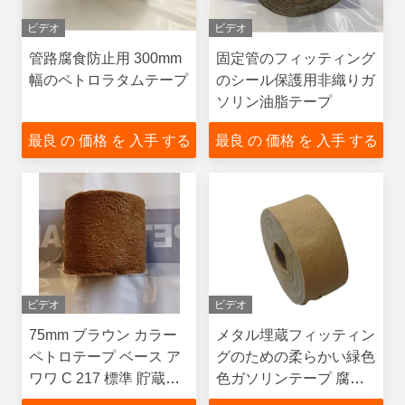
ビデオ
ビデオ
管路腐食防止用 300mm
固定管のフィッティング
幅のペトロラタムテープ
のシール保護用非織りガ
ソリン油脂テープ
最良 の 価格 を 入手 する
最良 の 価格 を 入手 する
ビデオ
ビデオ
75mm ブラウン カラー
メタル埋蔵フィッティン
ペトロテープ ベース ア
グのための柔らかい緑色
ワワ C 217 標準 貯蔵タ
色ガソリンテープ 腐食
ンク
防止