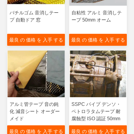
バチルゴム 音消しテー
自粘性 アルミ 音消しテ
プ 自動ドア 窓
ープ 50mm オーム
最良 の 価格 を 入手 する
最良 の 価格 を 入手 する
アルミ管テープ 音の鈍
SSPC パイプ デンソ・
化 減音シート オーダー
ペトロラタムテープ 耐
メイド
腐蝕型 ISO 認証 50mm
最良 の 価格 を 入手 する
最良 の 価格 を 入手 する