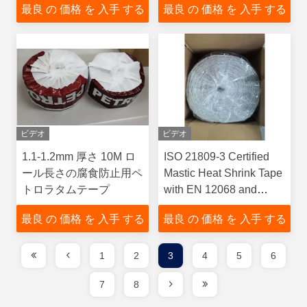
最良 の 価格 を 入手 する
最良 の 価格 を 入手 する
ビデオ
ビデオ
1.1-1.2mm 厚さ 10M ロ
ISO 21809-3 Certified
ール長さの腐食防止用ペ
Mastic Heat Shrink Tape
トロラタムテープ
with EN 12068 and
ASTM D1000
最良 の 価格 を 入手 する
最良 の 価格 を 入手 する
Compliance for Pipeline
Protection
1
2
3
4
5
6
7
8