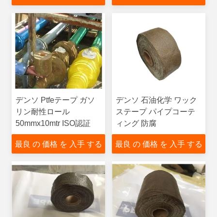
デンソ Ptfeテープ ガソ
デンソ 石油化学 ワック
リン耐性ロール
ステープ パイプコーテ
50mmx10mtr ISO認証
ィング 防腐
最良 の 価格 を 入手 する
最良 の 価格 を 入手 する