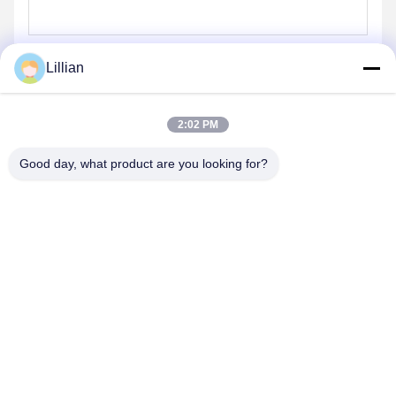
Lillian
送信する
2:02 PM
Good day, what product are you looking for?
TIANJIN CNPETRO HITECH CO.,LTD
hitech@petrotape.com
86--15602138358