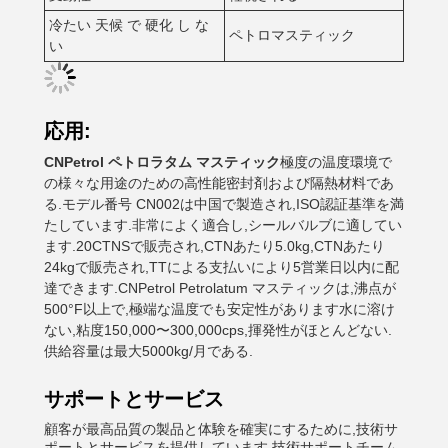
冷たい 天候 で 硬化 し な
ペトロマスティック
い
応用:
CNPetrol ペトロラタム マスティック
極度の温度環境で
の様々な用途のための高性能密封剤および隔熱材料であ
る.モデル番号 CN002は中国で製造され,ISO認証基準を満
たしています.非常によく適合し,シールバルブに適してい
ます.20CTNSで販売され,CTNあたり5.0kg,CTNあたり
24kgで販売され,TTによる支払いにより5営業日以内に配
達できます.CNPetrol Petrolatum マスティックは,沸点が
500°F以上で,極端な温度でも安定性があります水に溶け
ない,粘度150,000〜300,000cps,揮発性がほとんどない.
供給容量は最大5000kg/月である.
サポートとサービス
顧客が最高品質の製品と体験を確実にするために,技術サ
ポートとサービスを提供しています.技術サポートチーム