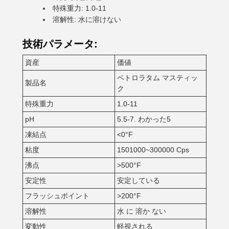
特殊重力: 1.0-11
溶解性: 水に溶けない
技術パラメータ:
資産
価値
ペトロラタム マスティッ
製品名
ク
特殊重力
1.0-11
pH
5.5-7. わかった5
凍結点
<0°F
粘度
1501000~300000 Cps
沸点
>500°F
安定性
安定している
フラッシュポイント
>200°F
溶解性
水 に 溶か ない
変動性
軽視される