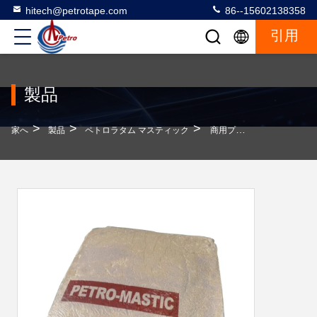
hitech@petrotape.com
86--15602138358
引用
製品
>
>
>
家へ
製品
ペトロラタム マスティック
商用プロジェクトのための1.0-1.1の特殊重量を持つ茶色の石油酸マスティック