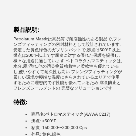
製品説明:
Petrolatum Masticは高品質で耐腐蝕性のある製品で,フレ
ンズフィッティングの密封材料として設計されています.
安定した黄色緑色のガソリンパットで,沸点は500°F以上,
燃点は200°F以上です腐食に対する優れた保護を提供し,
様々な用途に適しています.ペトロラタムマスティックは,
水分,塵,汚れ,他の汚染物質粘着性と柔軟性も優れている
し,使いやすくて耐久性も高い.フレンジフィッティングが
厳しい環境や極端な温度にさらされているエリアで使用
するために理想的です性能が優れているため 腐食防止と
フレンズシールメントの 完璧なソリューションです
特徴:
商品名:
ペトロマスティック
(AWWA C217)
沸点: >500°F
粘度: 150,000〜300,000 Cps
外見: 黄色,緑色