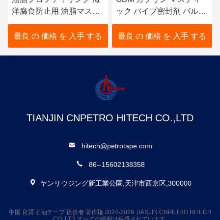
洋腐食防止用 油脂マステ
ック パイプ密封剤 バルブ
ィックペスト
やフラングスの硬化しな
いパット 黄色
最良 の 価格 を 入手 する
最良 の 価格 を 入手 する
TIANJIN CNPETRO HITECH CO.,LTD
hitech@petrotape.com
86--15602138358
ヤンリウジング新工業公園,天津市西京区,300000
中国 良質 石油テープ 提供者 著作権 2024-2026 TIANJIN CNPETRO HITECH
CO.,LTD すべての権利は保護されています.