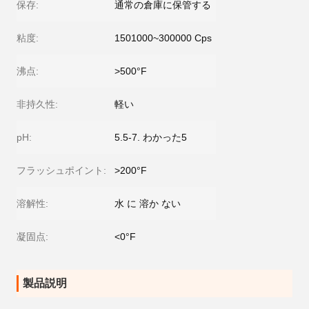
保存:
通常の倉庫に保管する
粘度:
1501000~300000 Cps
沸点:
>500°F
非持久性:
軽い
pH:
5.5-7. わかった5
フラッシュポイント:
>200°F
溶解性:
水 に 溶か ない
凝固点:
<0°F
製品説明