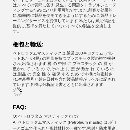
は,すべての質問に答え,発生する問題をトラブルシューテ
ィングするために24/7利用可能です.また,顧客が効果的
に,効率的に製品を使用できるようにするために,製品トレ
ーニングサービスを提供しています.私たちは満足保証を
提供し,基準を満たしていないすべての製品を交換しま
す..
梱包と輸送:
ペトロラタムマスティックは,通常,200キログラム (パレ
ットあたり4桶) の容量を持つプラスチック製の樽で梱包
され,出荷されます.樽 の 中部 に プラスチック の 層 が
敷かれ て いる の で,その 上 に 蓋 が 敷か れ て いる の
は,製品 の 完全 性 を 確保 する ため です樽は熱密封さ
れ,生産番号と製造日付を含む製品情報がラベルに記され
ています.各樽は分析証明書とともに出荷されます.
FAQ:
Q: ペトロラタム マスティックとは?
A: ペトロラタムマスティック (Petroleum mastic) は,ゼリ
ーとゴムで作られた密封材料の一種です.密封と防水用途