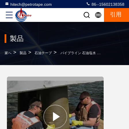
hitech@petrotape.com
86--15602138358
引用
製品
>
>
>
家へ
製品
石油テープ
パイプライン 石油塩水 ワックス 防腐テープ 金属フィッティングの密封用