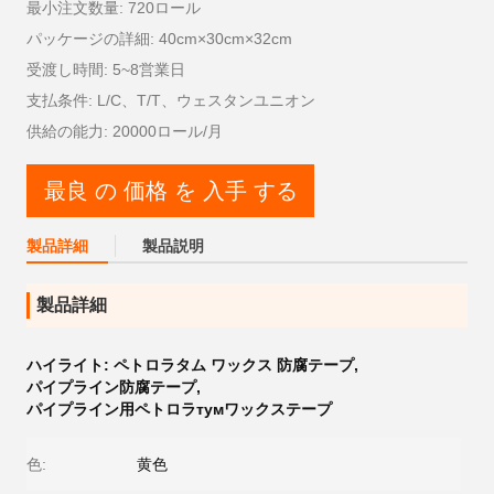
最小注文数量: 720ロール
パッケージの詳細: 40cm×30cm×32cm
受渡し時間: 5~8営業日
支払条件: L/C、T/T、ウェスタンユニオン
供給の能力: 20000ロール/月
最良 の 価格 を 入手 する
製品詳細
製品説明
製品詳細
ハイライト:
ペトロラタム ワックス 防腐テープ
,
パイプライン防腐テープ
,
パイプライン用ペトロラтумワックステープ
色:
黄色