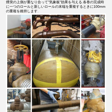
煙突の上側が重なり合って"気象板"効果を与える.各巻の完成時
に一つのロールと新しいロールの末端を重複するときに100mm
の重複を維持します.