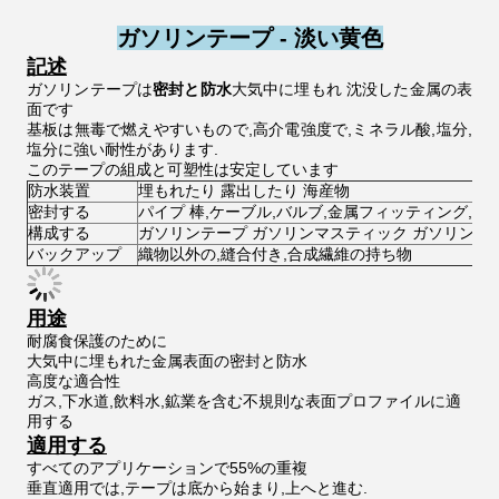
ガソリンテープ - 淡い黄色
記述
ガソリンテープは
密封と防水
大気中に埋もれ 沈没した金属の表
面です
基板は無毒で燃えやすいもので,高介電強度で,ミネラル酸,塩分,
塩分に強い耐性があります.
このテープの組成と可塑性は安定しています
防水装置
埋もれたり 露出したり 海産物
密封する
パイプ 棒,ケーブル,バルブ,金属フィッティング,タ
構成する
ガソリンテープ ガソリンマスティック ガソリンプ
バックアップ
織物以外の,縫合付き,合成繊維の持ち物
用途
耐腐食保護のために
大気中に埋もれた金属表面の密封と防水
高度な適合性
ガス,下水道,飲料水,鉱業を含む不規則な表面プロファイルに適
用する
適用する
すべてのアプリケーションで55%の重複
垂直適用では,テープは底から始まり,上へと進む.