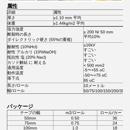
属性
詳細
属性
厚さ
≥1.10 mm 平均
A
体重
≥1.44kg/m2 平均
A
張力強度
≥ 200 N/ 50 mm
断裂時の長さ
平均10%
ダイレクトリック硬さ (55%の重複)
≥16kV
酸耐性 (10%Hcl)
すごい
耐性 アルカリ (10%NaOH)
すごい
抵抗性 塩 (20% Nacl)
すごい
カソド解結 に 耐える
< 500 mm2
適用温度
-5〜+55 oC
動作温度
-50〜+75 oC
落下点
85 oC
長さ/ロール
10メートル
幅/ロール
50/75/100/150/200/300
パッケージ
テープの幅
m2/ロール
ロール/カートン
50mm
0.50
36
75mm
0.75
24
100mm
1.0
18