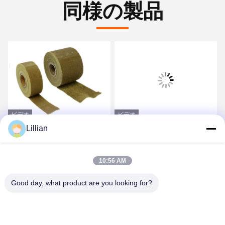
同様の製品
ビデオ
ビデオ
Lillian
非織物 防腐用ペトロラ
パイプラインフレンズ用
тумテープ 積 1.5Kg/sqm
の防腐脂テープ
10:56 AM
最良 の 価格 を 入手 する
最良 の 価格 を 入手 する
Good day, what product are you looking for?