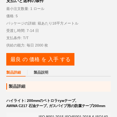
支払いと送料の条件
最小注文数量: 1 ロール
価格: 5
パッケージの詳細: 箱あたり18平方メートル
受渡し時間: 7-14 日
支払条件: T/T
供給の能力: 毎日 2000 枚
最良 の 価格 を 入手 する
製品詳細
製品説明
製品詳細
ハイライト:
200mmのペトロラтумテープ
,
AWWA C217 石油テープ
,
ガスパイプ用の防腐テープ200mm
ISO 9001:2015,ISO45001:2018 & ISO140