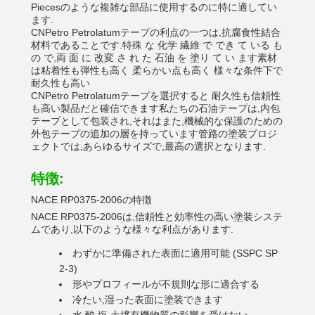
Piecesのような複雑な部品に使用するのに特に適してい
ます.
CNPetro Petrolatumテープの利点の一つは,抗腐食性結合
材料であることです.特殊 な 化学 繊維 で でき て いる も
の で,両 面 に 改変 さ れ た 石油 を 塗り て い ます素材
は粘着性も弾性も高く 柔らかい点も高く 様々な条件下で
耐久性も高い
CNPetro Petrolatumテープを選択すると 耐久性も信頼性
も高い製品だと確信できます私たちの石油テープは,内包
テープとして包装され,それはまた,機械的な保護のための
外包テープの追加の層を持っています管路の塗装プロジ
ェクトでは,あらゆるサイズで,最高の選択となります.
特徴:
NACE RP0375-2006の特徴
NACE RP0375-2006は,信頼性と効率性の高い塗装システ
ムであり,以下のような様々な利点があります.
わずかに準備された表面に適用可能 (SSPC SP
2-3)
形やプロフィールが不規則な形に適合する
冷たい,湿った表面に塗装できます