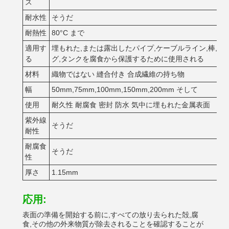
ス
耐水性
そうだ
耐熱性
80°C まで
適用す
埋もれた,または露出したパイプ,ケーブルライン,棒,冷
る
グ,タンクを腐食から保護するために使用される
材料
織物ではない 縫合付き 合成繊維の持ち物
幅
50mm,75mm,100mm,150mm,200mm そして
使用
耐久性 耐腐食 密封 防水 気中に埋もれた金属表面
紫外線
そうだ
耐性
耐腐食
そうだ
性
厚さ
1.15mm
応用:
表面の準備を開始する前に,すべての放り去られた殻,腐
食,その他の外来物質が除去されることを確認することが