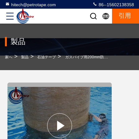
hitech@petrotape.com
86--15602138358
引用
製品
>
>
>
家へ
製品
石油テープ
ガスパイプ用200mm防腐石灰管テープ AWWA C217規格