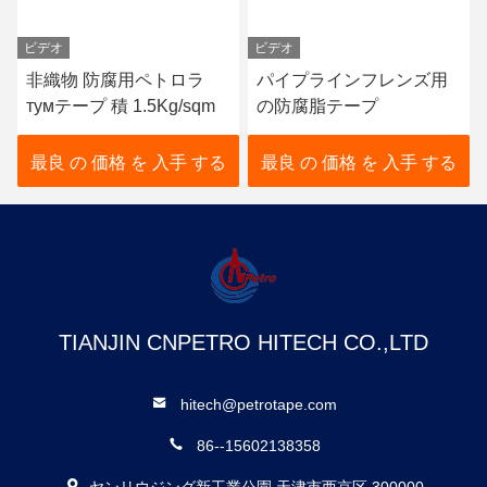
ビデオ
ビデオ
非織物 防腐用ペトロラ
パイプラインフレンズ用
тумテープ 積 1.5Kg/sqm
の防腐脂テープ
最良 の 価格 を 入手 する
最良 の 価格 を 入手 する
TIANJIN CNPETRO HITECH CO.,LTD
hitech@petrotape.com
86--15602138358