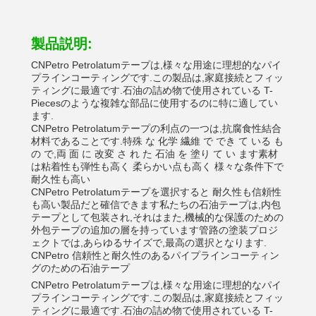
製品説明:
CNPetro Petrolatumテープは,様々な用途に理想的なパイ
プラインコーティングです.この製品は,家庭接続とフィッ
ティングに最適です.石油の詰め物で使用されている T-
Piecesのような複雑な部品に使用するのに特に適してい
ます.
CNPetro Petrolatumテープの利点の一つは,抗腐食性結合
材料であることです.特殊 な 化学 繊維 で でき て いる も
の で,両 面 に 改変 さ れ た 石油 を 塗り て い ます素材
は粘着性も弾性も高く 柔らかい点も高く 様々な条件下で
耐久性も高い
CNPetro Petrolatumテープを選択すると 耐久性も信頼性
も高い製品だと確信できます私たちの石油テープは,内包
テープとして包装され,それはまた,機械的な保護のための
外包テープの追加の層を持っています管路の塗装プロジ
ェクトでは,あらゆるサイズで,最高の選択となります.
CNPetro 信頼性と耐久性のあるパイプラインコーティン
グのための石油テープ
CNPetro Petrolatumテープは,様々な用途に理想的なパイ
プラインコーティングです.この製品は,家庭接続とフィッ
ティングに最適です.石油の詰め物で使用されている T-