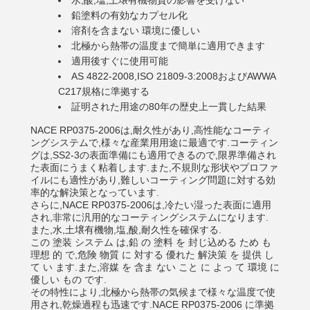
水,酸,塩,土壌有機物質の影響を受けない
鉛塗料の有効なカプセル化
溶剤を含まない 環境に優しい
北極から熱帯の温度まで簡単に適用できます
適用後すぐに使用可能
AS 4822-2008,ISO 21809-3:2008およびAWWA
C217規格に準拠する
証明された用途の80年の歴史上一貫した結果
NACE RP0375-2006は,耐久性があり,高性能なコーティ
ングシステムで,様々な産業用用途に最適です.コーティン
グは,SS2-3の表面準備にも適用できるので,限界準備され
た表面にうまく粘着します.また,不規則な形状やプロファ
イルにも適性があり,難しいコーティング問題に対する効
率的な解決策となっています.
さらに,NACE RP0375-2006は,冷たい湿った表面に適用
され,非常に汎用的なコーティングシステムになります.
また,水,土壌有機物,塩,酸,耐久性を確保する.
この 塗装 システム は,鉛 の 塗料 を 封じ込める ため も
理想 的 で,危険 物質 に 対する 優れた 解決策 を 提供 し
て い ます.また,溶媒 を 含ま ない こと に よっ て 環境 に
優しい もの です.
その特性により,北極から熱帯の気候まで様々な温度で使
用され,乾燥過程も迅速です.NACE RP0375-2006 に準拠