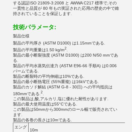
する認証ISO 21809-3:2008 と AWWA C217 標準で,その
一貫性と品質が 80 年もの実証された応用の歴史の中で維
持されていることを保証します.
技術パラメータ:
製品仕様
製品の平均厚さ (ASTM D1000) は1.15mmである.
2
製品の平均重量は1.50 kg/m
.
製品の最小断裂強度 (ASTM D1000) は200 N/50 mmであ
る.
製品の平均水蒸気伝達力 (ASTM E96-66 手順A) は0.006
パームである.
製品の断裂時の平均伸縮は10%である.
製品の最小断熱電圧 (55%重複) は16kVである.
製品のカソド解結 (ASTM G-8 - 30日) への平均抵抗は
2
180mmである.
.
この製品は,酸,アルカリ,塩に優れた耐性があります.
製品の最大使用温度は55°Cである.
この製品は50mmから300mmのロール幅で販売されてい
ます.
製品の各巻の長さは10mである.
エング
10m