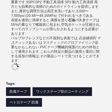
重要です.
SSPC
SP2 手動工具清掃 SP3 動力工具清掃 両
方とも効果的な清掃のためのガイドラインを提供します.
また,適切な調理方法は高圧水洗いであり,3,000〜
7,000psi (20.68〜48.26MPa) で行われるべきである.
表面を適切に清掃すると,薄膜を塗り
石油パスタ
テープは
55%の重なりで螺旋状に包まれ,空気ポケットが圧縮され,
すべてのラップシームが滑らかされるようにする必要が
あります.
バルブやフレンズなどの不規則な表面では,
石油補填剤 マ
スティック
あるいは
マスティックのプロファイリング
必
要なかもしれない.
PVCテープ
機械的保護のための外包と
して適用されます.これらの特定の製品の適用と選択に関
する追加の情報は,その製品シートで見つけることができ
ます.
Tags:
防腐テープ
ワックステープ管のコーティング
ペトロテープ 防腐